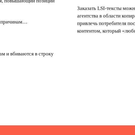
ния, повышающий позиции
Заказать LSI-
тексты
можн
агентства в области копи
 причинам…
привлечь потребителя по
контентом, который «люб
ам и вбиваются в строку