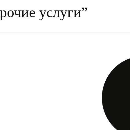
рочие услуги”
в