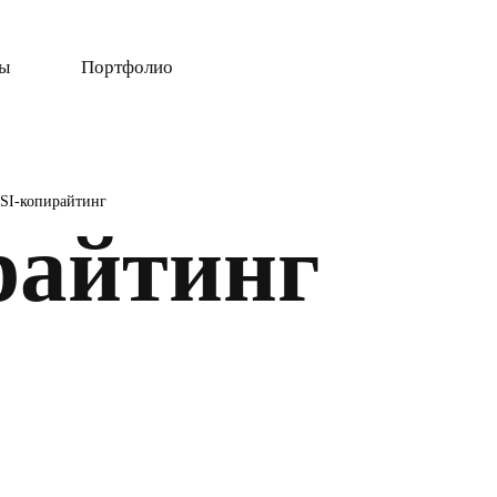
ты
Портфолио
SI-копирайтинг
райтинг