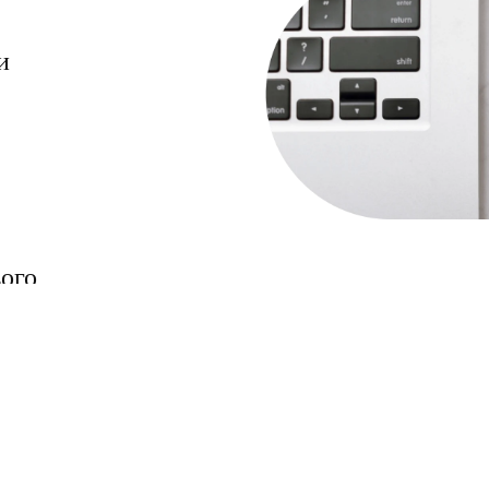
и
вого