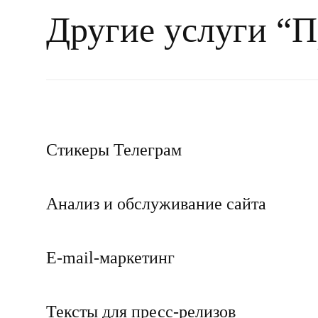
Другие услуги “П
Транскрибация текста
Заказать текст для лендинга
Текст для email-рассылки на заказ
Стикеры Телеграм
Написание текстов «О компании»
Анализ и обслуживание сайта
PR-статьи
E-mail-маркетинг
Заказать написание авторских тексто
Рерайтинг
Тексты для пресс-релизов