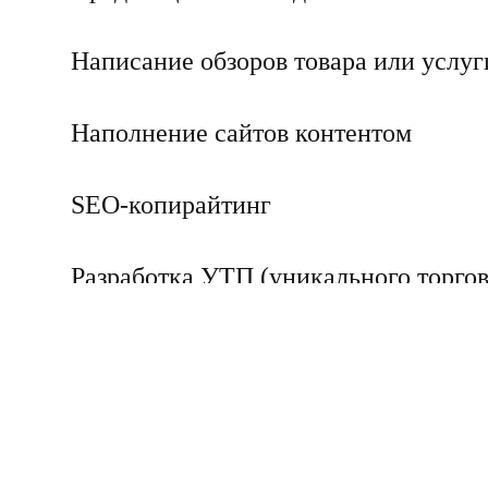
Написание обзоров товара или услуг
Наполнение сайтов контентом
SEO-копирайтинг
Разработка УТП (уникального торго
предложения)
Ньюсмейкинг – написание новостей
Заказать сценарий для видеоролика