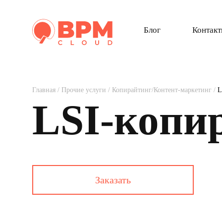
Блог
Контак
Главная
/
Прочие услуги
/
Копирайтинг/Контент-маркетинг
/
L
LSI-копи
Заказать