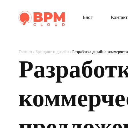
Блог
Контак
Главная
/
Брендинг и дизайн
/
Разработка дизайна коммерчес
Разработ
коммерче
предложе