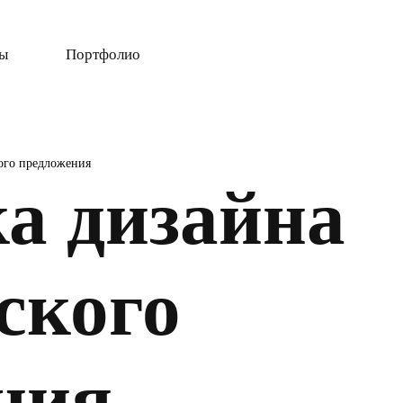
ты
Портфолио
кого предложения
ка дизайна
ского
ния