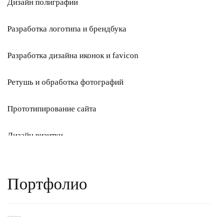
Дизайн полиграфии
Разработка логотипа и брендбука
Разработка дизайна иконок и favicon
Ретушь и обработка фотографий
Прототипирование сайта
Дизайн визитки
Графический дизайн
Портфолио
Разработка формы оставить заявку
Дизайн раздаточного материала