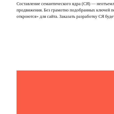
Составление семантического ядра
(СЯ) — неотъем
штате компании нет опытного SEO-
продвижения. Без грамотно подобранных ключей п
откроются» для сайта. Заказать разработку СЯ буде