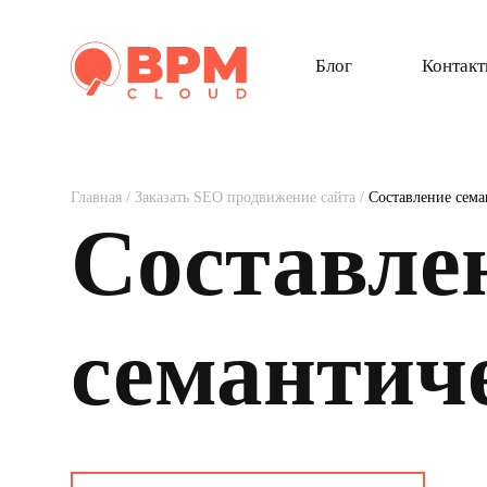
Блог
Контак
Главная
/
Заказать SEO продвижение сайта
/
Составление сема
Составле
семантич