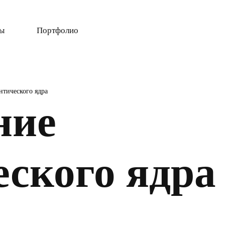
ты
Портфолио
нтического ядра
ние
еского ядра