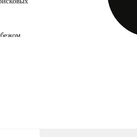
оисковых
убежом