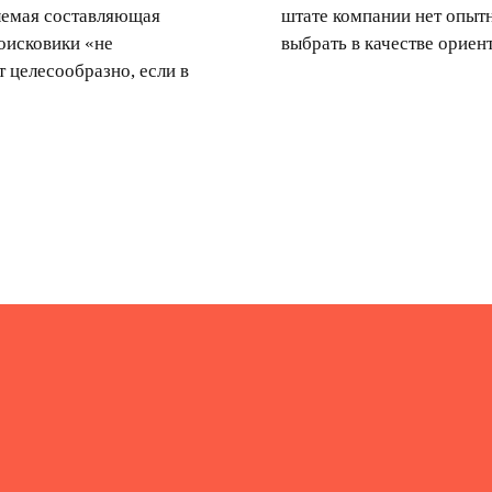
лемая составляющая
специалиста. В противном случае можно
оисковики «не
выбрать в качестве ориент
т целесообразно, если в