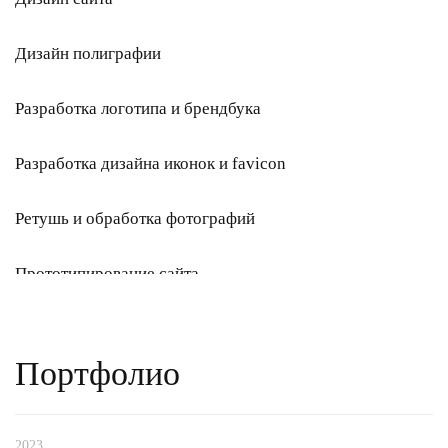
Дизайн полиграфии
Разработка логотипа и брендбука
Разработка дизайна иконок и favicon
Ретушь и обработка фотографий
Прототипирование сайта
Дизайн визитки
Портфолио
Графический дизайн
Разработка формы оставить заявку
2023