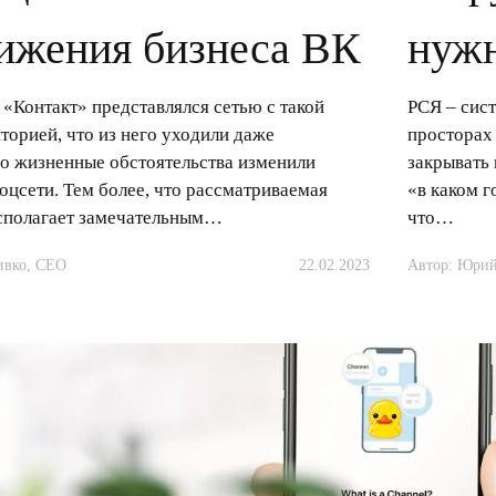
ижения бизнеса ВК
нужн
 «Контакт» представлялся сетью с такой
РСЯ – сис
торией, что из него уходили даже
просторах 
о жизненные обстоятельства изменили
закрывать
оцсети. Тем более, что рассматриваемая
«в каком г
сполагает замечательным…
что…
ивко, CEО
22.02.2023
Автор: Юрий