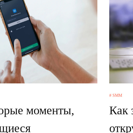
# SMM
орые моменты,
Как 
щиеся
откр