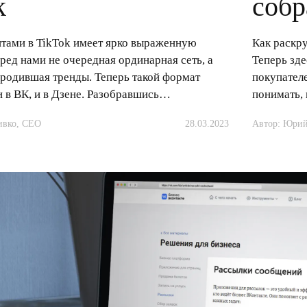
k
собр
нтами в TikTok имеет ярко выраженную
Как раскру
ред нами не очередная ординарная сеть, а
Теперь зде
родившая тренды. Теперь такой формат
покупателе
и в ВК, и в Дзене. Разобравшись…
понимать,
ивко, CEО
28.03.2023
Автор: Юрий