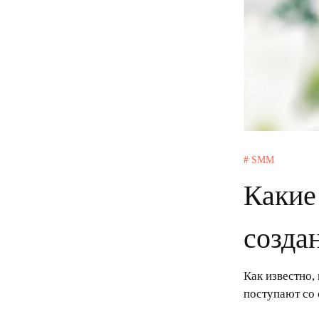
# SMM
Какие
созда
Как известно,
поступают со 