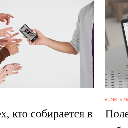
# SMM
# М
х, кто собирается в
Поле