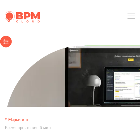
# Маркетинг
Время прочтения:
6
мин