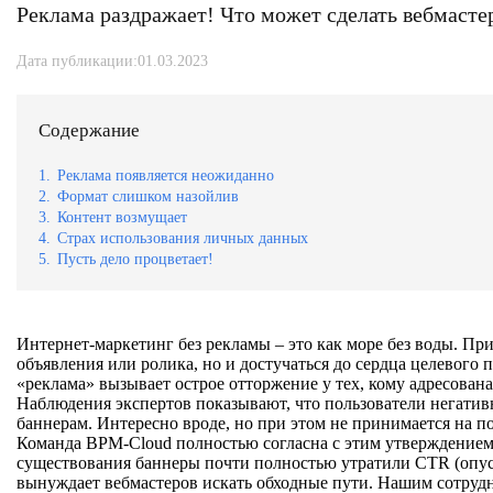
Реклама раздражает! Что может сделать вебмасте
Дата публикации:01.03.2023
Содержание
1.
Реклама появляется неожиданно
2.
Формат слишком назойлив
3.
Контент возмущает
4.
Страх использования личных данных
5.
Пусть дело процветает!
Интернет-маркетинг без рекламы – это как море без воды. Пр
объявления или ролика, но и достучаться до сердца целевого п
«реклама» вызывает острое отторжение у тех, кому адресована
Наблюдения экспертов показывают, что пользователи негатив
баннерам. Интересно вроде, но при этом не принимается на п
Команда BPM-Cloud полностью согласна с этим утверждением, 
существования баннеры почти полностью утратили CTR (опуст
вынуждает вебмастеров искать обходные пути. Нашим сотрудн