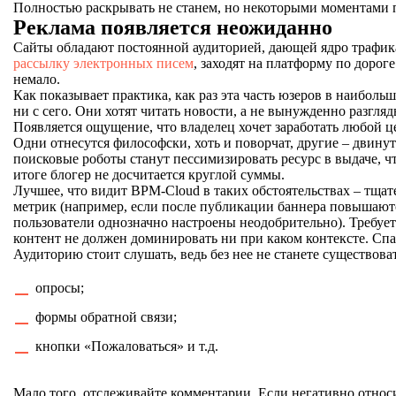
Полностью раскрывать не станем, но некоторыми моментами 
Реклама появляется неожиданно
Сайты обладают постоянной аудиторией, дающей ядро трафика
рассылку электронных писем
, заходят на платформу по дорог
немало.
Как показывает практика, как раз эта часть юзеров в наиболь
ни с сего. Они хотят читать новости, а не вынужденно разгл
Появляется ощущение, что владелец хочет заработать любой ц
Одни отнесутся философски, хоть и поворчат, другие – двину
поисковые роботы станут пессимизировать ресурс в выдаче, ч
итоге блогер не досчитается круглой суммы.
Лучшее, что видит BPM-Cloud в таких обстоятельствах – тща
метрик (например, если после публикации баннера повышаютс
пользователи однозначно настроены неодобрительно). Требуе
контент не должен доминировать ни при каком контексте. Спа
Аудиторию стоит слушать, ведь без нее не станете существова
опросы;
формы обратной связи;
кнопки «Пожаловаться» и т.д.
Мало того, отслеживайте комментарии. Если негативно относи