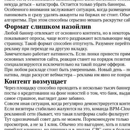
некуда деться – катастрофа. Остается только убрать баннеры.
Особенного внимания заслуживает ситуация, когда размещени
паниковать и сразу удалять аккаунты на биржах не стоит. О
алгоритмы. При этом способны серьезно мешать раскрутке сай
Формат слишком назойлив
Любой баннер отвлекает от основного контента, но в некотор
показывают опросы, чаще всего раздражают всплывающие ма
страницу. Такой формат способен отпугнуть. Разумнее перейт
рекламу при переходе на другую вкладку.
Замечательно работает нативность. Если линки привести пря
основных элементов сайта, реакция станет на порядок позити
специализируются исключительно на такой подаче офферов.
При любом раскладе стоит быть умеренными. Новый день – н
натива, люди раскусят вебмастера – реклама им явно не понра
Контент возмущает
Через площадку способно проходить и несколько тысяч баннеро
посты о кредитовании на фоне новостей о том, что банк, выд
самое страшное, выглядит даже забавно.
Совсем иная ситуация, когда регулярно демонстрируется кон
Если визитеры стабильно жалуются на это, команда BPM-Clou
рекламной сети (бывает, что такая платформа слабо фильтрует
Тут однозначный совет дать не можем. Порекомендуем только в
просмотров, а не за 1 клик. Обычно это выгоднее, хоть и плат
перейдут единицы, но причина и в другом. СРС-сети в боль