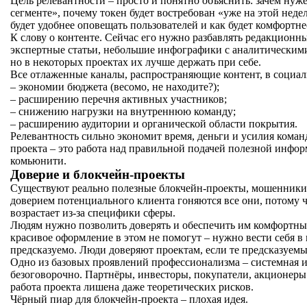
Цель релевантности – просто и понятно объяснить: зачем нуж
сегменте», почему токен будет востребован «уже на этой нед
будет удобнее оповещать пользователей и как будет комфортн
К слову о контенте. Сейчас его нужно разбавлять редакцион
экспертные статьи, небольшие инфографики с аналитическим
но в некоторых проектах их лучше держать при себе.
Все отлаженные каналы, распространяющие контент, в социал
– экономии бюджета (весомо, не находите?);
– расширению перечня активных участников;
– снижению нагрузки на внутреннюю команду;
– расширению аудитории и органической области покрытия.
Релевантность сильно экономит время, деньги и усилия кома
проекта – это работа над правильной подачей полезной инфо
комьюнити.
Доверие и блокчейн-проекты
Существуют реально полезные блокчейн-проекты, мошенники 
доверием потенциального клиента гоняются все они, потому 
возрастает из-за специфики сферы.
Людям нужно позволить доверять и обеспечить им комфортные
красивое оформление в этом не помогут – нужно вести себя 
предсказуемо. Люди доверяют проектам, если те предсказуемы
Одно из базовых проявлений профессионализма – системная и
безоговорочно. Партнёры, инвесторы, покупатели, акционеры
работа проекта лишена даже теоретических рисков.
Чёрный пиар для блокчейн-проекта – плохая идея.