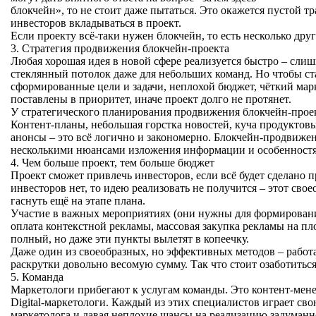
блокчейн», то не стоит даже пытаться. Это окажется пустой 
инвесторов вкладываться в проект.
Если проекту всё-таки нужен блокчейн, то есть несколько дру
3. Стратегия продвижения блокчейн-проекта
Любая хорошая идея в новой сфере реализуется быстро – сли
стеклянный потолок даже для небольших команд. Но чтобы ст
сформированные цели и задачи, неплохой бюджет, чёткий мар
поставлены в приоритет, иначе проект долго не протянет.
У стратегического планирования продвижения блокчейн-прое
Контент-планы, небольшая горстка новостей, куча продуктов
анонсы – это всё логично и закономерно. Блокчейн-продвижен
несколькими нюансами изложения информации и особенностя
4. Чем больше проект, тем больше бюджет
Проект сможет привлечь инвесторов, если всё будет сделано п
инвесторов нет, то идею реализовать не получится – этот сво
гаснуть ещё на этапе плана.
Участие в важных мероприятиях (они нужны для формирования
оплата контекстной рекламы, массовая закупка рекламы на п
полный, но даже эти пункты вылетят в копеечку.
Даже один из своеобразных, но эффективных методов – работ
раскрутки довольно весомую сумму. Так что стоит озаботиться
5. Команда
Маркетологи прибегают к услугам команды. Это контент-ме
Digital-маркетологи. Каждый из этих специалистов играет свою
маркетолога и давая неплохие шансы на реализацию задуманн