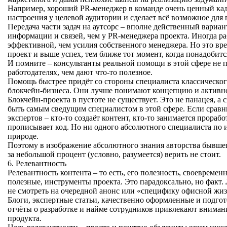
Например, хороший PR-менеджер в команде очень ценный ка
настроения у целевой аудитории и сделает всё возможное дл
Передача части задач на аутсорс – вполне действенный вариан
информации и связей, чем у PR-менеджера проекта. Иногда раб
эффективной, чем усилия собственного менеджера. Но это вр
проект и выше успех, тем ближе тот момент, когда понадобит
И помните – консультанты реальной помощи в этой сфере не п
работодателях, чем дают что-то полезное.
Помощь быстрее придёт со стороны специалиста классическог
блокчейн-бизнеса. Они лучше понимают концепцию и активно
Блокчейн-проекта в пустоте не существует. Это не панацея, а
быть самым сведущим специалистом в этой сфере. Если сравн
экспертов – кто-то создаёт контент, кто-то занимается проработ
прописывает код. Но ни одного абсолютного специалиста по ин
природе.
Поэтому в изображение абсолютного знания авторства бывшег
за небольшой процент (условно, разумеется) верить не стоит.
6. Релевантность
Релевантность контента – то есть, его полезность, своевремен
полезные, инструменты проекта. Это парадоксально, но факт. 
не смотреть на очередной анонс или «специфику офисной жиз
Блоги, экспертные статьи, качественно оформленные и подго
отчёты о разработке и найме сотрудников привлекают вниман
продукта.