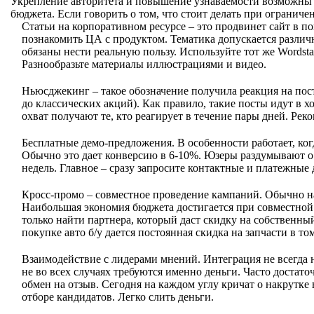
Укрепление авторитета и повышение узнаваемости возможны д
бюджета. Если говорить о том, что стоит делать при огранич
Статьи на корпоративном ресурсе – это продвинет сайт в п
познакомить ЦА с продуктом. Тематика допускается различн
обязаны нести реальную пользу. Используйте тот же Wordsta
Разнообразьте материалы иллюстрациями и видео.
Ньюсджекинг – такое обозначение получила реакция на по
до классических акций). Как правило, такие посты идут в х
охват получают те, кто реагирует в течение пары дней. Ре
Бесплатные демо-предложения. В особенности работает, ког
Обычно это дает конверсию в 6-10%. Юзеры раздумывают о 
недель. Главное – сразу запросите контактные и платежные 
Кросс-промо – совместное проведение кампаний. Обычно на
Наибольшая экономия бюджета достигается при совместной 
только найти партнера, который даст скидку на собственн
покупке авто б/у дается постоянная скидка на запчасти в то
Взаимодействие с лидерами мнений. Интеграция не всегда н
не во всех случаях требуются именно деньги. Часто достато
обмен на отзыв. Сегодня на каждом углу кричат о накрутке 
отборе кандидатов. Легко слить деньги.