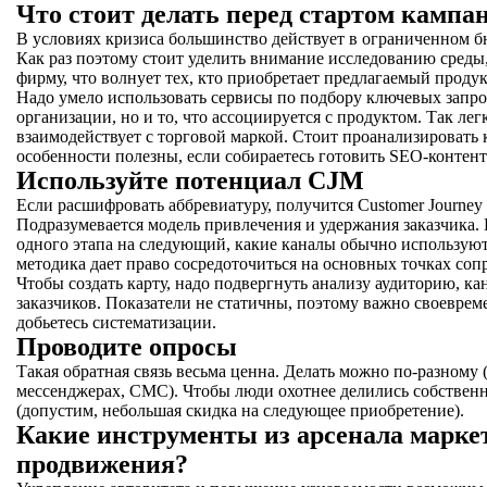
Что стоит делать перед стартом кампа
В условиях кризиса большинство действует в ограниченном б
Как раз поэтому стоит уделить внимание исследованию среды,
фирму, что волнует тех, кто приобретает предлагаемый продук
Надо умело использовать сервисы по подбору ключевых запро
организации, но и то, что ассоциируется с продуктом. Так лег
взаимодействует с торговой маркой. Стоит проанализировать 
особенности полезны, если собираетесь готовить SEO-контент
Используйте потенциал CJM
Если расшифровать аббревиатуру, получится Customer Journey 
Подразумевается модель привлечения и удержания заказчика.
одного этапа на следующий, какие каналы обычно используютс
методика дает право сосредоточиться на основных точках соп
Чтобы создать карту, надо подвергнуть анализу аудиторию, к
заказчиков. Показатели не статичны, поэтому важно своевре
добьетесь систематизации.
Проводите опросы
Такая обратная связь весьма ценна. Делать можно по-разному 
мессенджерах, СМС). Чтобы люди охотнее делились собствен
(допустим, небольшая скидка на следующее приобретение).
Какие инструменты из арсенала маркет
продвижения?