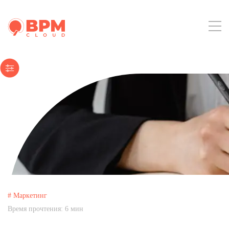
# Маркетинг
Время прочтения:
6
мин