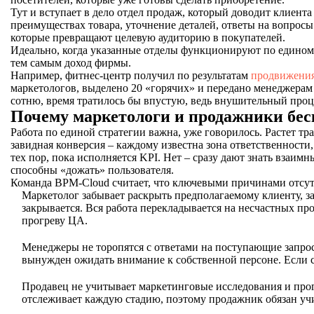
Тут и вступает в дело отдел продаж, который доводит клиента
преимуществах товара, уточнение деталей, ответы на вопросы
которые превращают целевую аудиторию в покупателей.
Идеально, когда указанные отделы функционируют по едином
тем самым доход фирмы.
Например, фитнес-центр получил по результатам
продвижения
маркетологов, выделено 20 «горячих» и передано менеджерам
сотню, время тратилось бы впустую, ведь внушительный проце
Почему маркетологи и продажники бес
Работа по единой стратегии важна, уже говорилось. Растет тр
завидная конверсия – каждому известна зона ответственности
тех пор, пока исполняется KPI. Нет – сразу дают знать взаимн
способны «дожать» пользователя.
Команда BPM-Cloud считает, что ключевыми причинами отсут
Маркетолог забывает раскрыть предполагаемому клиенту, за
закрывается. Вся работа перекладывается на несчастных пр
прогреву ЦА.
Менеджеры не торопятся с ответами на поступающие запрос
вынужден ожидать внимание к собственной персоне. Если с
Продавец не учитывает маркетинговые исследования и прог
отслеживает каждую стадию, поэтому продажник обязан учит