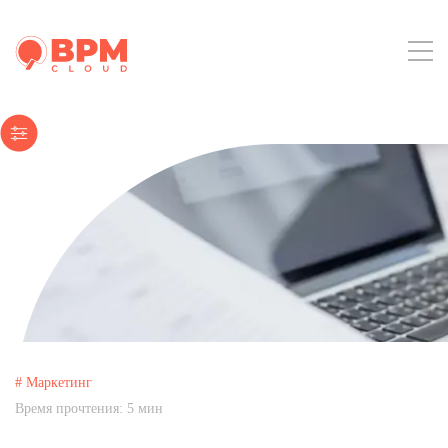
# Маркетинг
Время прочтения:
5
мин