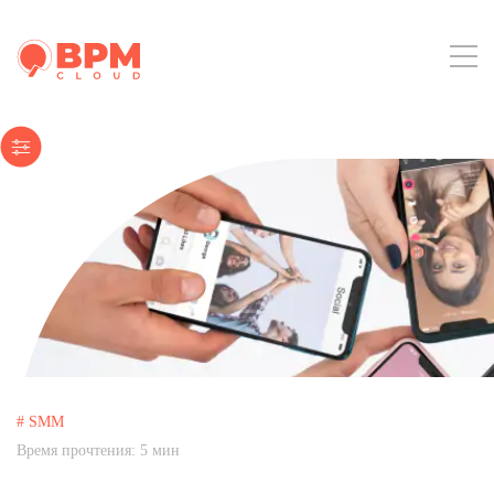
# SMM
Время прочтения:
5
мин