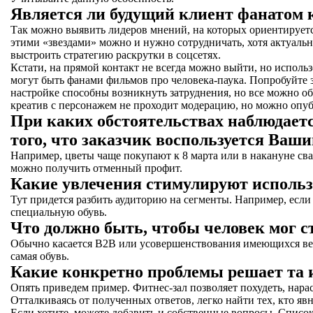
Является ли будущий клиент фанатом ко
Так можно выявить лидеров мнений, на которых ориентируетс
этими «звездами» можно и нужно сотрудничать, хотя актуально
выстроить стратегию раскрутки в соцсетях.
Кстати, на прямой контакт не всегда можно выйти, но использ
могут быть фанами фильмов про человека-паука. Попробуйте 
настройке способны возникнуть затруднения, но все можно об
креатив с персонажем не проходит модерацию, но можно опуб
При каких обстоятельствах наблюдает
того, что заказчик воспользуется Ваш
Например, цветы чаще покупают к 8 марта или в накануне сва
можно получить отменный профит.
Какие увлечения стимулируют использ
Тут придется разбить аудиторию на сегменты. Например, если 
специальную обувь.
Что должно быть, чтобы человек мог с
Обычно касается B2B или усовершенствования имеющихся веще
самая обувь.
Какие конкретно проблемы решает та 
Опять приведем пример. Фитнес-зал позволяет похудеть, нара
Отталкиваясь от полученных ответов, легко найти тех, кто яв
Если хотите, можете добавить и собственные вопросы. Списо