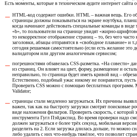
Есть моменты, которые в техническом аудите интернет сайта
HTML-код содержит ошибки. HTML – важная вещь. Его обя
страницы должны показываться на экране ноутбука, планш
когда начинают действовать специальные команды в виде те
«b», то пользователи на странице увидят «жирно-шрифтов
то некорректное отображение страниц – то, без чего часто 
заголовки, абзацы отправятся в «свободное плавание» и т
сегодня решаемая самостоятельно (если есть желание это 
валидатором или другим аналогичным сервисом;
погрешностями обзавелась CSS-разметка. «На совести» да
из страниц. Он влияет на цвет, форму, размещение и оста
неправильно, то страница будет иметь кривой вид – обрез
Естественно, подобный ужас никому не понравится, пусть 
Проверить CSS можно с помощью бесплатных программ. М
Validator;
страницы стали медленно загружаться. Их причины выявля
важен, так как на быстроту загрузки смотрят поисковые р
виде наложения фильтров. Проверить скорость, с которой
инструмента Гугл Пэйджспид. Во время проверки надо см
должен загружаться е более трёх секунд, мобильная верси
разделить на 2. Если загрузка длилась дольше, то можно 
либо удалить с них что-нибудь тяжёлое, что позволит стра