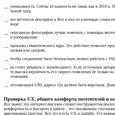
уникальность. Сейчас её важность не такая, как в 2010-х. 
чужой труд;
seo метатегов description и Вот в них-то ключевые словос
виде;
описанную фотографию лучше помечать с помощью метатега
и изображения;
прокачка семантического ядра. Это действие позволит про
низкая или средняя;
чтобы соединение было безопасным, можно работать с SS
не стоит забывать о линкбилдинге. Если источники автори
то высока вероятность его скорого появления не только н
позициям;
оптимизация URL-адреса. Он должен быть коротким. Домен
Проверка
UX
, общего комфорта посетителей и
us
Все знают, что интернет-магазин служит инструментом реали
комфортность и быстрота в работе – его неизменные спутники 
максимально простые. Всё это и есть UX и usability. Тут важны