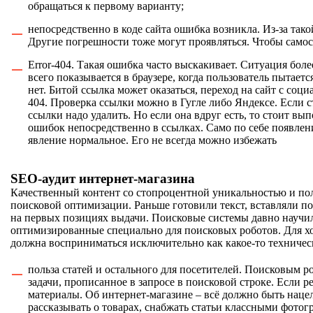
обращаться к первому варианту;
непосредственно в коде сайта ошибка возникла. Из-за так
Другие погрешности тоже могут проявляться. Чтобы самос
Error-404. Такая ошибка часто выскакивает. Ситуация бол
всего показывается в браузере, когда пользователь пытается
нет. Битой ссылка может оказаться, переход на сайт с соц
404. Проверка ссылки можно в Гугле либо Яндексе. Если с
ссылки надо удалить. Но если она вдруг есть, то стоит в
ошибок непосредственно в ссылках. Само по себе появлен
явление нормальное. Его не всегда можно избежать
SEO-аудит интернет-магазина
Качественный контент со стопроцентной уникальностью и пол
поисковой оптимизации. Раньше готовили текст, вставляли по
на первых позициях выдачи. Поисковые системы давно научил
оптимизированные специально для поисковых роботов. Для хоз
должна восприниматься исключительно как какое-то техниче
польза статей и остального для посетителей. Поисковым р
задачи, прописанное в запросе в поисковой строке. Если р
материалы. Об интернет-магазине – всё должно быть наце
рассказывать о товарах, снабжать статьи классными фотогр