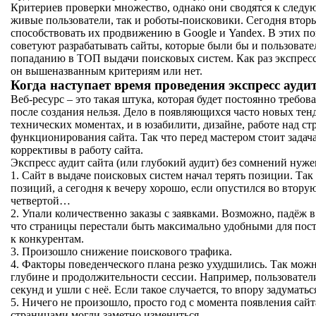
Критериев проверки множество, однако они сводятся к следу
живые пользователи, так и роботы-поисковики. Сегодня втор
способствовать их продвижению в Google и Yandex. В этих п
советуют разрабатывать сайты, которые были бы и пользовате
попаданию в ТОП выдачи поисковых систем. Как раз экспресс 
он вышеназванным критериям или нет.
Когда наступает время проведения экспресс ауди
Веб-ресурс – это такая штука, которая будет постоянно требо
после создания нельзя. Дело в появляющихся часто новых тен
технических моментах, и в юзабилити, дизайне, работе над ст
функционирования сайта. Так что перед мастером стоит задач
коррективы в работу сайта.
Экспресс аудит сайта (или глубокий аудит) без сомнений нуж
1. Сайт в выдаче поисковых систем начал терять позиции. Так 
позиций, а сегодня к вечеру хорошо, если опустился во вторую
четвертой…
2. Упали количественно заказы с заявками. Возможно, падёж в
что страницы перестали быть максимально удобными для пос
к конкурентам.
3. Произошло снижение поискового трафика.
4. Факторы поведенческого плана резко ухудшились. Так можн
глубине и продолжительности сессии. Например, пользователи
секунд и ушли с неё. Если такое случается, то впору задуматьс
5. Ничего не произошло, просто год с момента появления сайт
страницами могли заметно измениться.