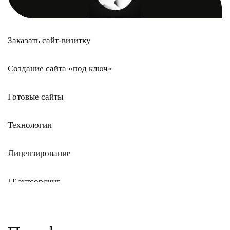
Разработка сайта на Wix
Заказать сайт-визитку
Разработка сайтов на Tilda
Разработка информационного сайта
Создание сайта «под ключ»
Готовые сайты
Технологии
Лицензирование
IT-аутсорсинг
IT-аутстаффинг