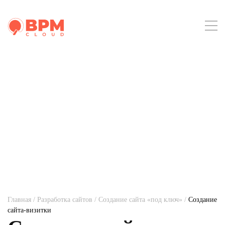
Главная
/
Разработка сайтов
/
Создание сайта «под ключ»
/
Создание
сайта-визитки