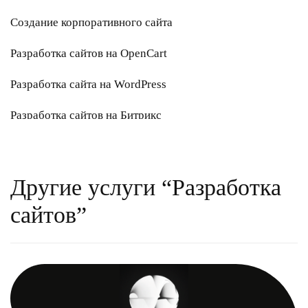
Создание корпоративного сайта
Разработка сайтов на ОpenСart
Разработка сайта на WordPress
Разработка сайтов на Битрикс
Разработка сайта на Joomla
Перенос сайта на другую CMS
Другие услуги “Разработка
Модернизация сайта
сайтов”
Создание интернет-магазина
Создание Лендинга
Разработка сайта на Drupal