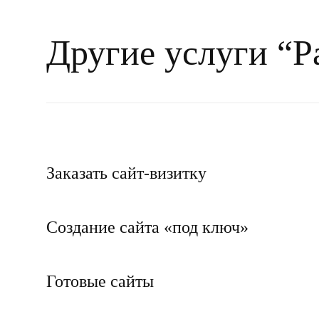
Аутсорсинг разработки программног
Другие услуги “Р
Аутсорсинг React
Заказать сайт-визитку
Создание сайта «под ключ»
Готовые сайты