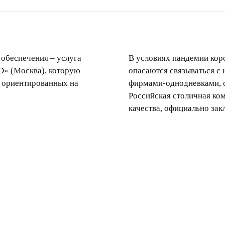
 обеспечения – услуга
В условиях пандемии ко
D» (Москва), которую
опасаются связываться с
, ориентированных на
фирмами-однодневками, 
Российская столичная ко
качества, официально зак