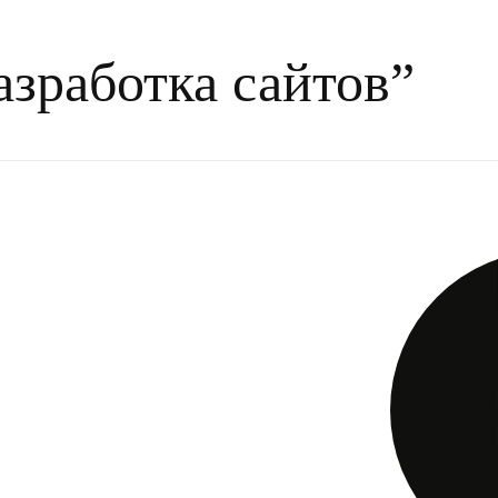
о обеспечения
азработка сайтов”