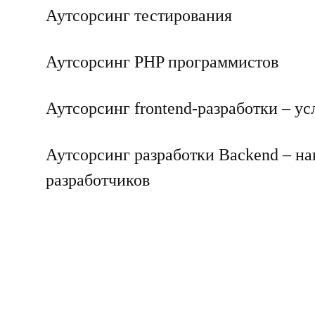
Аутсорсинг тестирования
Аутсорсинг PHP программистов
Аутсорсинг frontend-разработки – ус
Аутсорсинг разработки Backend – на
разработчиков
Аутсорсинг разработки Vue.js
Аутсорсинг разработки Node JS — а