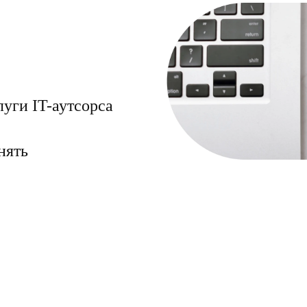
луги IT-аутсорса
нять
утстаффинг