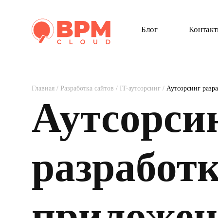
Блог
Контак
Главная
/
Разработка сайтов
/
IT-аутсорсинг
/
Аутсорсинг разр
Аутсорси
разработк
приложе